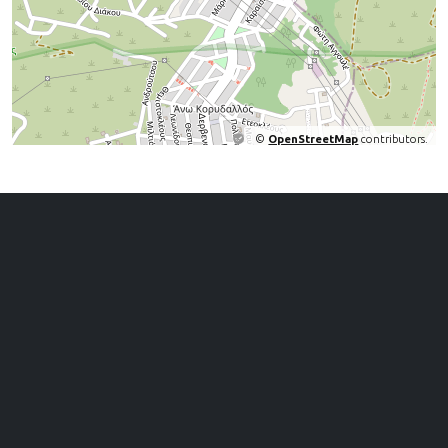
©
OpenStreetMap
contributors.